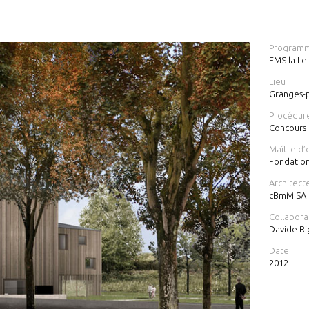
Program
EMS la L
Lieu
Granges-
Procédur
Concours 
Maître d’
Fondation
Architect
cBmM SA
Collabora
Davide Ri
Date
2012