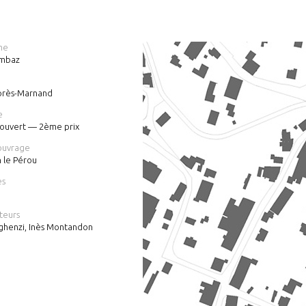
me
embaz
près-Marnand
e
ouvert — 2ème prix
ouvrage
 le Pérou
es
teurs
ghenzi, Inès Montandon