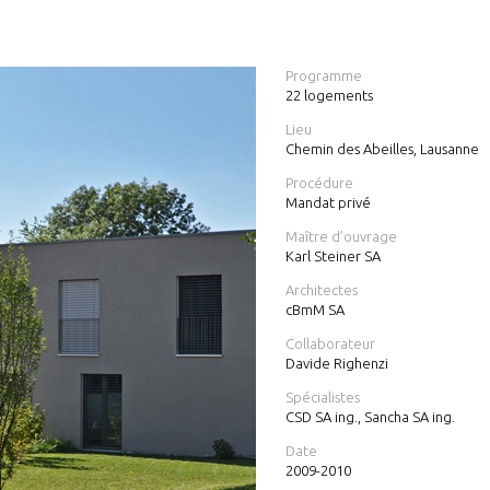
Programme
22 logements
Lieu
Chemin des Abeilles, Lausanne
Procédure
Mandat privé
Maître d’ouvrage
Karl Steiner SA
Architectes
cBmM SA
Collaborateur
Davide Righenzi
Spécialistes
CSD SA ing., Sancha SA ing.
Date
2009-2010