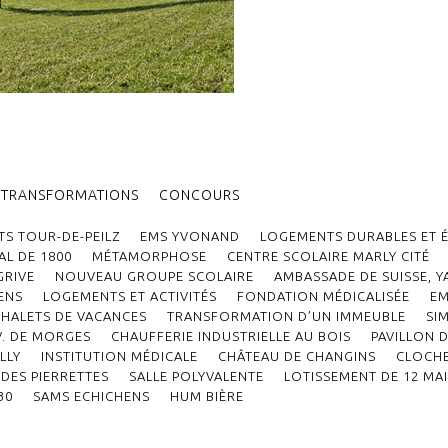
TRANSFORMATIONS
CONCOURS
S TOUR-DE-PEILZ
EMS YVONAND
LOGEMENTS DURABLES ET
L DE 1800
MÉTAMORPHOSE
CENTRE SCOLAIRE MARLY CITÉ
GRIVE
NOUVEAU GROUPE SCOLAIRE
AMBASSADE DE SUISSE, 
ENS
LOGEMENTS ET ACTIVITÉS
FONDATION MÉDICALISÉE
EM
CHALETS DE VACANCES
TRANSFORMATION D’UN IMMEUBLE
SI
V. DE MORGES
CHAUFFERIE INDUSTRIELLE AU BOIS
PAVILLON 
LLY
INSTITUTION MÉDICALE
CHÂTEAU DE CHANGINS
CLOCH
DES PIERRETTES
SALLE POLYVALENTE
LOTISSEMENT DE 12 MA
30
SAMS ECHICHENS
HUM BIÈRE